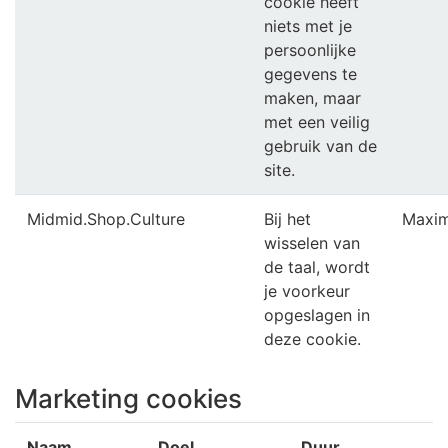
cookie heeft
niets met je
persoonlijke
gegevens te
maken, maar
met een veilig
gebruik van de
site.
Midmid.Shop.Culture
Bij het
Maxim
wisselen van
de taal, wordt
je voorkeur
opgeslagen in
deze cookie.
Marketing cookies
Naam
Doel
Duur